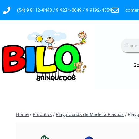
comerc
(54) 9 8112-8443 / 9 9234-0049 / 9 9182-4559
So
Home
/
Produtos
/
Playgrounds de Madeira Plástica
/
Play